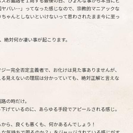
バスお遍路を１周する最後の日、ひょんな事から本当にビ
国ヤバい…」ってなった感じなので、宗教的マニアックな
りちゃんとしないといけないって思わされたまま今に至っ
、絶対何か凄い事が起こります。
タジー完全否定主義者で、お化けは見た事ありませんが、
える見えないの理屈は分かっていても、絶対正解と言えな
遍路の時だけ。
ル下げているのに、あらゆる手段でアピールされる感じ。
るから、良くも悪くも、何かあるんでしょう！
んな気持ちで周るのか？」をジャッジされている感じがす