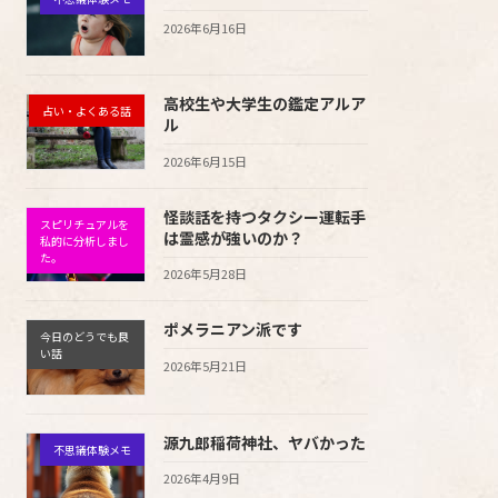
2026年6月16日
高校生や大学生の鑑定アルア
占い・よくある話
ル
2026年6月15日
怪談話を持つタクシー運転手
スピリチュアルを
は霊感が強いのか？
私的に分析しまし
た。
2026年5月28日
ポメラニアン派です
今日のどうでも良
い話
2026年5月21日
源九郎稲荷神社、ヤバかった
不思議体験メモ
2026年4月9日