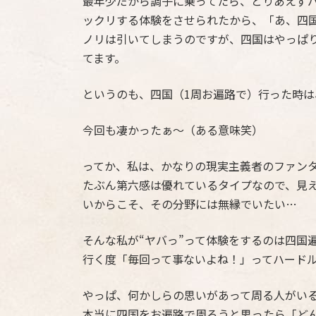
最年少だから調子に乗ってたら、とりあえず
ックリする体験をさせられたから、「あ、四
ノリは引いてしまうのですが、四国はやっぱ
てます。
というのも、四国（1周お遍路で）行った時は
今回も凄かったぁ～（ある意味笑）
ってか、私は、かなりの現実主義者のファン
たぶん第六感は優れているタイプなので、見
いからこそ、その分野には無縁でいたい…
そんな私が“ヤバっ”って体験をするのは四国
行く度「毎回って事ないよね！」ってハード
やっぱ、何かしらの思いがあって周る人がい
本当に四国をお遍路で周ろうと思ったら「ど