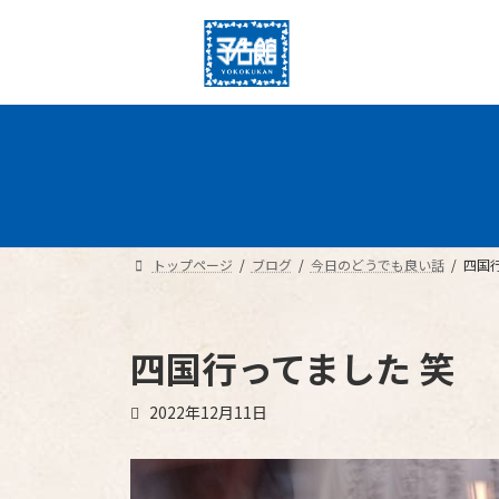
コ
ナ
ン
ビ
テ
ゲ
ン
ー
ツ
シ
へ
ョ
ス
ン
キ
に
ッ
移
プ
動
トップページ
ブログ
今日のどうでも良い話
四国
四国行ってました 笑
2022年12月11日