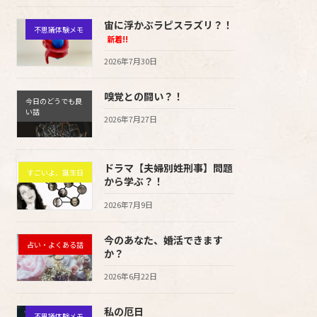
宙に浮かぶラピスラズリ？！
不思議体験メモ
新着!!
2026年7月30日
嗅覚との闘い？！
今日のどうでも良
い話
2026年7月27日
ドラマ【夫婦別姓刑事】問題
すごいよ、誕生日
から学ぶ？！
2026年7月9日
今のあなた、婚活できます
占い・よくある話
か？
2026年6月22日
私の厄日
不思議体験メモ