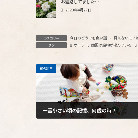
お遍路してました…
2023年4月27日
今日のどうでも良い話
、
見えないモノ
カテゴリー
オーラ
四国は魔物が棲んでいる
タグ
前の記事
一番小さい頃の記憶、何歳の時？
2022年10月13日