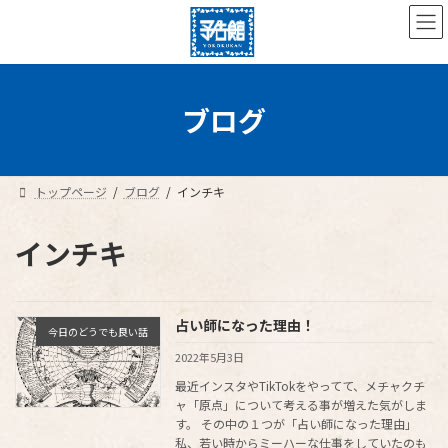
コ
ナ
ン
ビ
テ
ゲ
ン
ー
ツ
シ
へ
ョ
ブログ
ス
ン
キ
に
ッ
移
プ
動
トップページ
ブログ
インチキ
インチキ
占い師になった理由！
今日のどうでも良い話
2022年5月3日
最近インスタやTikTokをやってて、メチャクチ
ャ「原点」について考える事が増えた気がしま
す。 その中の１つが「占い師になった理由」
私、若い時からミーハーな仕事をしていたのも