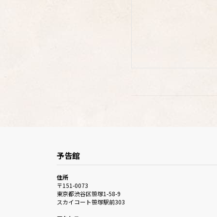
予告館
住所
〒151-0073
東京都渋谷区笹塚1-58-9
スカイコート笹塚駅前303