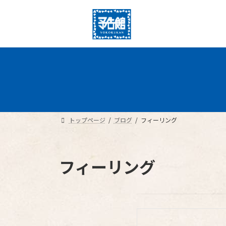
コ
ナ
ン
ビ
テ
ゲ
ン
ー
ツ
シ
へ
ョ
ス
ン
キ
に
ッ
移
プ
動
トップページ
ブログ
フィーリング
フィーリング