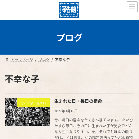
コ
ナ
ン
ビ
テ
ゲ
ン
ー
ツ
シ
へ
ョ
ブログ
ス
ン
キ
に
ッ
移
プ
動
トップページ
ブログ
不幸な子
不幸な子
生まれた日・毎日の宿命
すごいよ、誕生日
2022年3月16日
今、毎日の宿命をたくさん視ています。 ただひ
たすら毎日、その日に生まれた子が男女でどん
な人生になりやすいかを、それでもほんの触り
だけ。 とは言え、私の鑑定方法ってたぶん独特