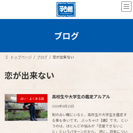
コ
ナ
ン
ビ
テ
ゲ
ン
ー
ツ
シ
へ
ョ
ブログ
ス
ン
キ
に
ッ
移
プ
動
トップページ
ブログ
恋が出来ない
恋が出来ない
高校生や大学生の鑑定アルアル
占い・よくある話
2026年6月15日
街の占い館にいると、高校生や大学生を鑑定す
る事も多いです。 ぶっちゃけ【嫌】です。 とい
うのは、ほとんどの悩みが「恋愛できないこ
と」というパターンだから。 逆に、将来につい