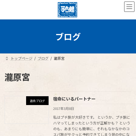
コ
ナ
ン
ビ
テ
ゲ
ン
ー
ツ
シ
へ
ョ
ブログ
ス
ン
キ
に
ッ
移
プ
動
トップページ
ブログ
瀧原宮
瀧原宮
宿命にいるパートナー
過去ブログ
2017年3月8日
私はプチ旅が大好きです。 というか、プチ旅に
ハマってしまったという方が正解かも？ という
のも、あまりにも簡単に、それもなかなかのコ
スパ旅がサクっと予約できてしまう世の中にな