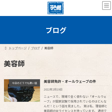
コ
ナ
ン
ビ
テ
ゲ
ン
ー
ツ
シ
へ
ョ
ブログ
ス
ン
キ
に
ッ
移
プ
動
トップページ
ブログ
美容師
美容師
美容師免許・オールウェーブの件
今日のどうでも良い話
2022年2月19日
ニュースで、現場で全く使わない「オールウェ
ーブ」が国家試験で採用されているのはどんな
んだ！という話を見ました。 実は私、理容師と
美容師のWライセンスを持っています。 通信で