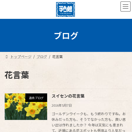
コ
ナ
ン
ビ
テ
ゲ
ン
ー
ツ
シ
へ
ョ
ブログ
ス
ン
キ
に
ッ
移
プ
動
トップページ
ブログ
花言葉
花言葉
スイセンの花言葉
過去ブログ
2016年5月7日
ゴールデンウイークも、もう終わりですね。お
休みだった方も、そうでなかった方も、良い思
い出は作れましたか？ 今年は天気にも恵まれ
て、近場にある花スポットも例年より人気だっ