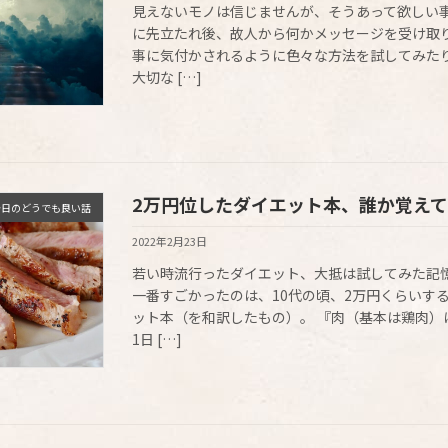
見えないモノは信じませんが、そうあって欲しい事
に先立たれ後、故人から何かメッセージを受け取
事に気付かされるように色々な方法を試してみたり
大切な […]
2万円位したダイエット本、誰か覚え
今日のどうでも良い話
2022年2月23日
若い時流行ったダイエット、大抵は試してみた記憶
一番すごかったのは、10代の頃、2万円くらいす
ット本（を和訳したもの）。 『肉（基本は鶏肉）
1日 […]