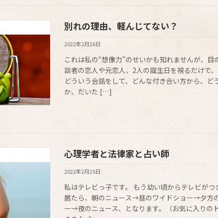
別れの理由、軽んじてない？
占い師的、裏ない私
2022年2月26日
これは私の“想像力”のせいかも知れませんが、目
談者の恋人や元恋人、2人の誕生日を視るだけで
どういう会話をして、どんな付き合い方から、ど
か、だいた […]
心理学者と法律家と占い師
占い師的、裏ない私
2022年2月25日
私はテレビっ子です。 もう幼い頃からテレビがつ
居たら、朝のニュース→昼のワイドショー→夕方
ー→夜のニュース、となります。（お気に入りの