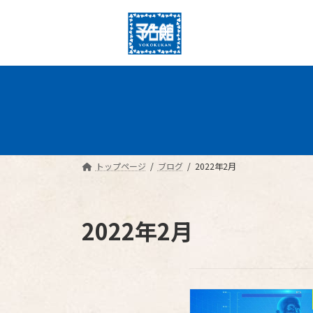
コ
ナ
ン
ビ
テ
ゲ
ン
ー
ツ
シ
へ
ョ
ス
ン
キ
に
ッ
移
プ
動
トップページ
ブログ
2022年2月
2022年2月