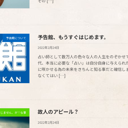
その […]
予告館、もうすぐはじめます。
予告館について
2022年2月24日
占い師として数万人の色々な人の人生をのぞかせ
代、本当に必要な「占い」は自分自身に与えられ
に咲かせる為の未来をきちんと知る事だと確信しま
なくてはい […]
故人のアピール？
信じません、が！な事
2022年2月24日