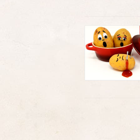
投
稿
の