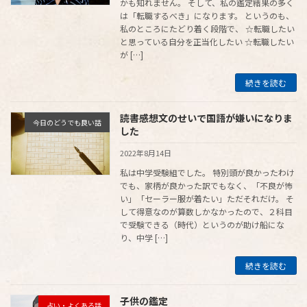
かも知れません。 そして、私の鑑定結果の多く
は「転職するべき」になります。 というのも、
私のところにたどり着く段階で、 ☆転職したい
と思っている自分を正当化したい ☆転職したい
が […]
続きを読む
読書感想文のせいで国語が嫌いになりま
今日のどうでも良い話
した
2022年8月14日
私は中学受験組でした。 特別頭が良かったわけ
でも、家柄が良かった訳でもなく、「不良が怖
い」「セーラー服が着たい」ただそれだけ。 そ
して得意なのが算数しかなかったので、２科目
で受験できる（時代）というのが助け船にな
り、中学 […]
続きを読む
子供の鑑定
占い・よくある話