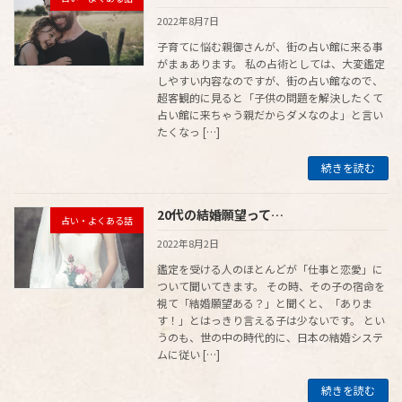
2022年8月7日
子育てに悩む親御さんが、街の占い館に来る事
がまぁあります。 私の占術としては、大変鑑定
しやすい内容なのですが、街の占い館なので、
超客観的に見ると「子供の問題を解決したくて
占い館に来ちゃう親だからダメなのよ」と言い
たくなっ […]
続きを読む
20代の結婚願望って…
占い・よくある話
2022年8月2日
鑑定を受ける人のほとんどが「仕事と恋愛」に
ついて聞いてきます。 その時、その子の宿命を
視て「結婚願望ある？」と聞くと、「ありま
す！」とはっきり言える子は少ないです。 とい
うのも、世の中の時代的に、日本の結婚システ
ムに従い […]
続きを読む