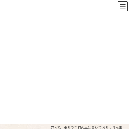
コ
ナ
ン
ビ
テ
ゲ
ン
ー
ツ
シ
へ
ョ
ブログ
ス
ン
キ
に
ッ
移
プ
動
トップページ
ブログ
2022年8月
2022年8月
手相って…
すごいよ、誕生日
2022年8月25日
「手相を見てください！」 という方は結構いま
す。 これは私が勝手にそう思い込んでいたせい
かも？ですが、手相を見て欲しい人が求める内
容って、まるで手相の本に書いてあるような事