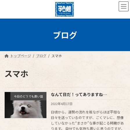
コ
ナ
ン
ビ
テ
ゲ
ン
ー
ツ
シ
へ
ョ
ブログ
ス
ン
キ
に
ッ
移
プ
動
トップページ
ブログ
スマホ
スマホ
なんて日だ！ってありますね…
今日のどうでも良い話
2022年4月17日
日頃から、運勢の流れを視ながらほぼ平穏な
日々を送っているのですが、ごくマレに、想像
していなかった“まさか”な事が起こる時期があ
ります。 自分でも気持ち悪いと思うのですが、