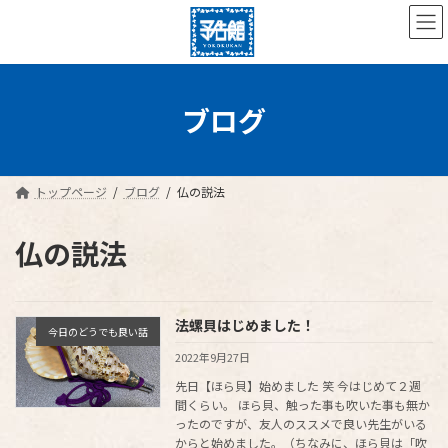
コ
ナ
ン
ビ
テ
ゲ
ン
ー
ツ
シ
へ
ョ
ブログ
ス
ン
キ
に
ッ
移
プ
動
トップページ
ブログ
仏の説法
仏の説法
法螺貝はじめました！
今日のどうでも良い話
2022年9月27日
先日【ほら貝】始めました 笑 今はじめて２週
間くらい。 ほら貝、触った事も吹いた事も無か
ったのですが、友人のススメで良い先生がいる
からと始めました。（ちなみに、ほら貝は「吹