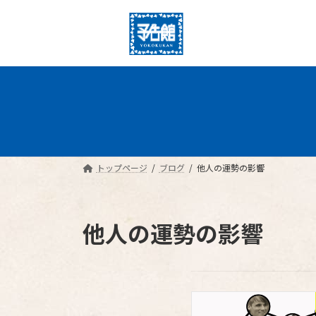
コ
ナ
ン
ビ
テ
ゲ
ン
ー
ツ
シ
へ
ョ
ス
ン
キ
に
ッ
移
プ
動
トップページ
ブログ
他人の運勢の影響
他人の運勢の影響