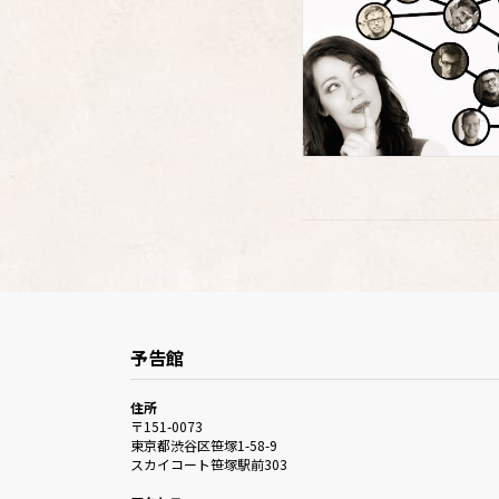
予告館
住所
〒151-0073
東京都渋谷区笹塚1-58-9
スカイコート笹塚駅前303