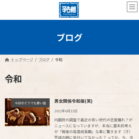
コ
ナ
ン
ビ
テ
ゲ
ン
ー
ツ
シ
へ
ョ
ブログ
ス
ン
キ
に
ッ
移
プ
動
トップページ
ブログ
令和
令和
男女関係令和版(笑)
今日のどうでも良い話
2022年6月15日
内閣府の調査で最近の若い世代の恋愛離れ？が
ニュースになっていますが、本当に基本的考え
が「戦後の高度成長期」な事に驚きます（汗）
平成の時に気付いてなかった？ ってか、今、令