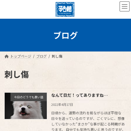
コ
ナ
ン
ビ
テ
ゲ
ン
ー
ツ
シ
へ
ョ
ブログ
ス
ン
キ
に
ッ
移
プ
動
トップページ
ブログ
刺し傷
刺し傷
なんて日だ！ってありますね…
今日のどうでも良い話
2022年4月17日
日頃から、運勢の流れを視ながらほぼ平穏な
日々を送っているのですが、ごくマレに、想像
していなかった“まさか”な事が起こる時期があ
ります。 自分でも気持ち悪いと思うのですが、