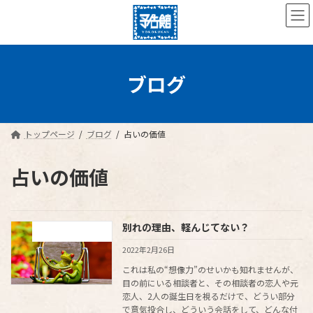
コ
ナ
ン
ビ
テ
ゲ
ン
ー
ツ
シ
へ
ョ
ブログ
ス
ン
キ
に
ッ
移
プ
動
トップページ
ブログ
占いの価値
占いの価値
別れの理由、軽んじてない？
占い師的、裏ない私
2022年2月26日
これは私の“想像力”のせいかも知れませんが、
目の前にいる相談者と、その相談者の恋人や元
恋人、2人の誕生日を視るだけで、どうい部分
で意気投合し、どういう会話をして、どんな付