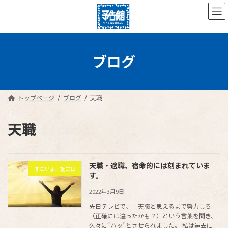
コ
ナ
ン
ビ
テ
ゲ
ン
ー
ツ
シ
へ
ョ
ブログ
ス
ン
キ
に
ッ
移
プ
動
トップページ
ブログ
天職
天職
天職・適職、宿命的には刻まれていま
すごいよ、誕生日
す。
2022年3月9日
先日テレビで、「天職と思えるまで努力しろ」
（正確には違ったかも？）という言葉を聞き、
久々に“ハッ”とさせられました。 私は過去に