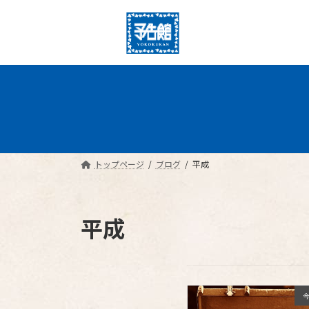
コ
ナ
ン
ビ
テ
ゲ
ン
ー
ツ
シ
へ
ョ
ス
ン
キ
に
ッ
移
プ
動
トップページ
ブログ
平成
平成