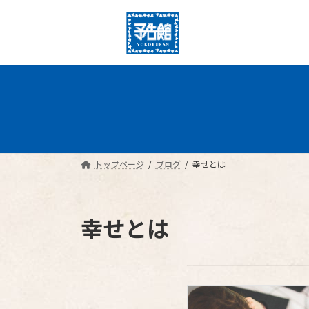
コ
ナ
ン
ビ
テ
ゲ
ン
ー
ツ
シ
へ
ョ
ス
ン
キ
に
ッ
移
プ
動
トップページ
ブログ
幸せとは
幸せとは