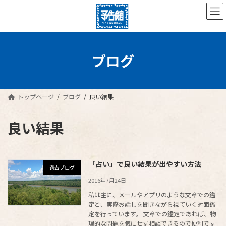
コ
ナ
ン
ビ
テ
ゲ
ン
ー
ツ
シ
へ
ョ
ブログ
ス
ン
キ
に
ッ
移
プ
動
トップページ
ブログ
良い結果
良い結果
「占い」で良い結果が出やすい方法
過去ブログ
2016年7月24日
私は主に、メールやアプリのような文章での鑑
定と、実際お話しを聞きながら視ていく対面鑑
定を行っています。 文章での鑑定であれば、物
理的な問題を気にせず相談できるので便利です