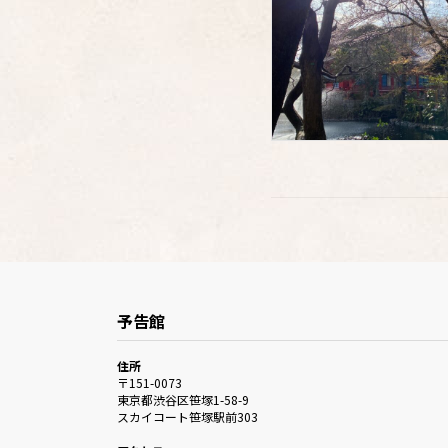
予告館
住所
〒151-0073
東京都渋谷区笹塚1-58-9
スカイコート笹塚駅前303