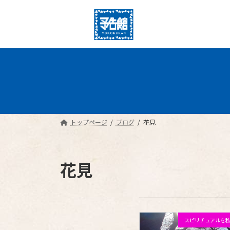
コ
ナ
ン
ビ
テ
ゲ
ン
ー
ツ
シ
へ
ョ
ス
ン
キ
に
ッ
移
プ
動
トップページ
ブログ
花見
花見
スピリチュアルを