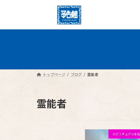
コ
ナ
ン
ビ
テ
ゲ
ン
ー
ツ
シ
へ
ョ
ス
ン
キ
に
ッ
移
プ
動
トップページ
ブログ
霊能者
霊能者
スピリチュアルを