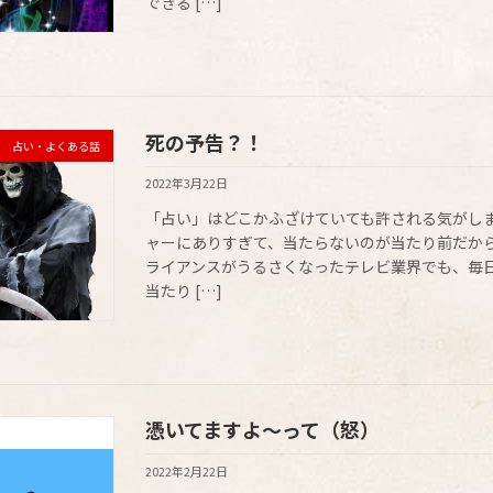
できる […]
死の予告？！
占い・よくある話
2022年3月22日
「占い」はどこかふざけていても許される気がしま
ャーにありすぎて、当たらないのが当たり前だから
ライアンスがうるさくなったテレビ業界でも、毎
当たり […]
憑いてますよ～って（怒）
占い師的、裏ない私
2022年2月22日