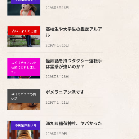
2026年6月16日
高校生や大学生の鑑定アルア
占い・よくある話
ル
2026年6月15日
怪談話を持つタクシー運転手
スピリチュアルを
は霊感が強いのか？
私的に分析しまし
た。
2026年5月28日
ポメラニアン派です
今日のどうでも良
い話
2026年5月21日
源九郎稲荷神社、ヤバかった
不思議体験メモ
2026年4月9日