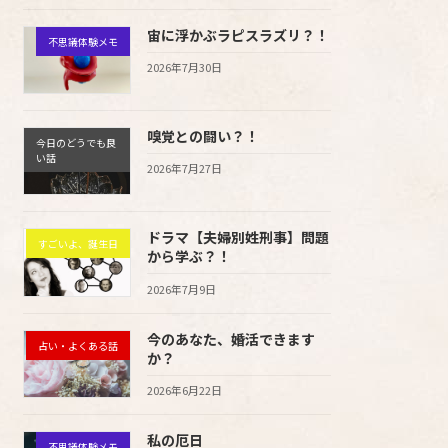
宙に浮かぶラピスラズリ？！
不思議体験メモ
2026年7月30日
嗅覚との闘い？！
今日のどうでも良
い話
2026年7月27日
ドラマ【夫婦別姓刑事】問題
すごいよ、誕生日
から学ぶ？！
2026年7月9日
今のあなた、婚活できます
占い・よくある話
か？
2026年6月22日
私の厄日
不思議体験メモ