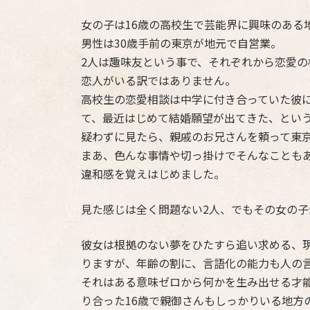
女の子は16歳の高校生で芸能界に興味のある
男性は30歳手前の東京が地元で自営業。
2人は趣味友という事で、それぞれから恋愛の
恋人がいる訳ではありません。
高校生の恋愛相談は中学に付き合っていた彼
て、最近はじめて結婚願望が出てきた、とい
疑わずに見たら、親戚のお兄さんを頼って東
まあ、色んな事情や切っ掛けでそんなことも
違和感を覚えはじめました。
見た感じは全く問題ない2人、でもその女の
彼女は根拠のない夢をひたすら追い求める、
りますが、年齢の割に、言語化の能力も人の
それはある意味ゼロから何かを生み出せる才
り合った16歳で親御さんもしっかりいる地方