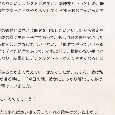
になりたいナルシスト高校生が、趣味友という名目の、優
庭的であることをやたら話してくる独身おじさんと東京で
生の恋愛と漠然と芸能界を目指したいという話から鑑定を
だ親の為に生きる子供であって、もし自分の夢を実現した
行動を起こさなければいけない、芸能界でやっていける素
況で学べた結果であって、それ以前に、根拠のない夢ばか
になり、結果的にデジタルタトゥーが入りやすくなる」と
。
があるのかまで考えていませんでしたが、たぶん、彼は私
人が帰る時に、「今日の話、彼女にしっかり解説してあげ
を背けていました。
にくるのでしょう？
2人で来れば良い事を言ってくれる確率はグンと上がりま