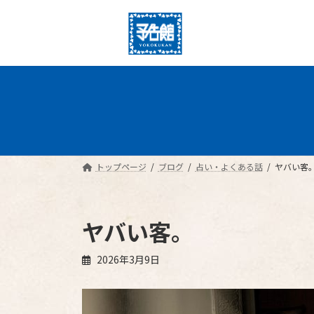
コ
ナ
ン
ビ
テ
ゲ
ン
ー
ツ
シ
へ
ョ
ス
ン
キ
に
ッ
移
プ
動
トップページ
ブログ
占い・よくある話
ヤバい客
ヤバい客。
2026年3月9日