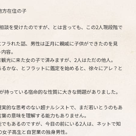
地方在住の子
相談を受けたのですが、とは言っても、この2人現段階で
にフラれた話、男性は正月に親戚に子供ができたのを見
う内容。
京観光に来た女の子で済みますが、2人はただの他人。
あるかな、とフラットに鑑定を始めると、徐々にアレ？と
子が持っている宿命的な性質に大きな問題がありました。
現実的な思考のない超ナルシストで、まだ若いとうのもあ
言葉の意味を理解する能力もありません。
能でもあるのですが、今目の前にいる2人は、ネットで知
の女子高生と自営業の独身男性。