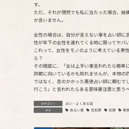
す。
ただ、それが偶然でも私に当たった場合、結
か言いません。
女性の場合は、自分が言えない事を占い師に
性が年下の女性を連れてくる時に限ってヤバ
これって、女性をモノのように考えている男
ら？
その根底に、「女は上手い事言われたら簡単
詐欺に向いているかも知れませんが、本物の
ではなく、息のかかった悪徳占い師に頼むで
行こう」と言われたらある意味要注意と思う
占い・よくある話
カテゴリー
危ない客
性犯罪
犯罪
軟
タグ