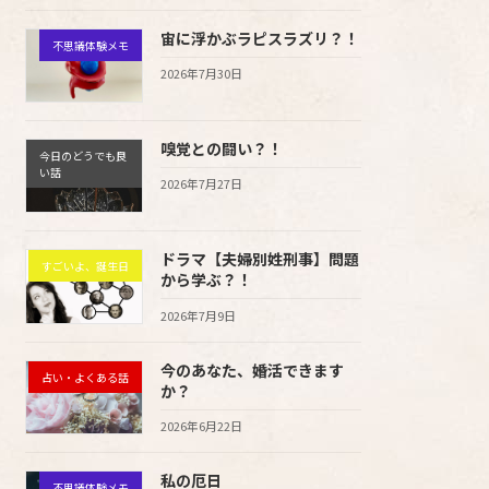
宙に浮かぶラピスラズリ？！
不思議体験メモ
2026年7月30日
嗅覚との闘い？！
今日のどうでも良
い話
2026年7月27日
ドラマ【夫婦別姓刑事】問題
すごいよ、誕生日
から学ぶ？！
2026年7月9日
今のあなた、婚活できます
占い・よくある話
か？
2026年6月22日
私の厄日
不思議体験メモ