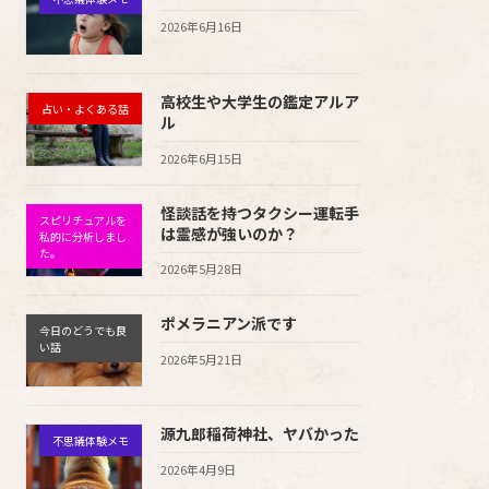
2026年6月16日
高校生や大学生の鑑定アルア
占い・よくある話
ル
2026年6月15日
怪談話を持つタクシー運転手
スピリチュアルを
は霊感が強いのか？
私的に分析しまし
た。
2026年5月28日
ポメラニアン派です
今日のどうでも良
い話
2026年5月21日
源九郎稲荷神社、ヤバかった
不思議体験メモ
2026年4月9日