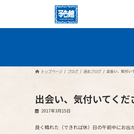
コ
ナ
ン
ビ
テ
ゲ
ン
ー
ツ
シ
へ
ョ
ス
ン
キ
に
ッ
移
プ
動
トップページ
ブログ
過去ブログ
出会い、気付い
出会い、気付いてくだ
2017年3月15日
良く晴れた（できれば休）日の午前中にお出