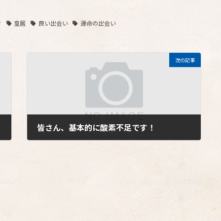
き
皇居
良い出会い
運命の出会い
次の記事
皆さん、基本的に酸素不足です！
2017年3月22日