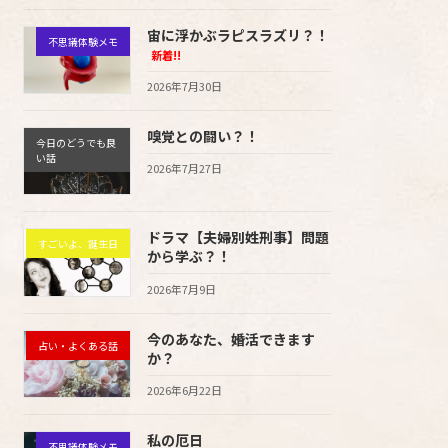
宙に浮かぶラピスラズリ？！
不思議体験メモ
新着!!
2026年7月30日
嗅覚との闘い？！
今日のどうでも良
い話
2026年7月27日
ドラマ【夫婦別姓刑事】問題
すごいよ、誕生日
から学ぶ？！
2026年7月9日
今のあなた、婚活できます
占い・よくある話
か？
2026年6月22日
私の厄日
不思議体験メモ