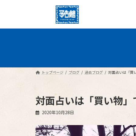
コ
ナ
ン
ビ
テ
ゲ
ン
ー
ツ
シ
へ
ョ
ス
ン
キ
に
ッ
移
プ
動
トップページ
ブログ
過去ブログ
対面占いは「買
対面占いは「買い物」
2020年10月28日