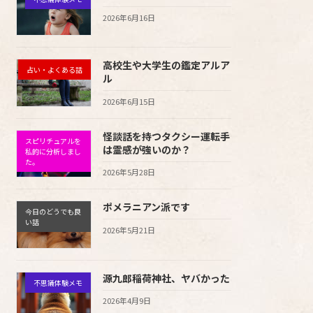
2026年6月16日
高校生や大学生の鑑定アルア
占い・よくある話
ル
2026年6月15日
怪談話を持つタクシー運転手
スピリチュアルを
は霊感が強いのか？
私的に分析しまし
た。
2026年5月28日
ポメラニアン派です
今日のどうでも良
い話
2026年5月21日
源九郎稲荷神社、ヤバかった
不思議体験メモ
2026年4月9日